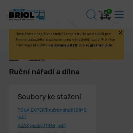
0
Jste firma nebo živnostník? Zaregistrujte se do B2B pro
firemní zákazníky a získejte hned výhodnější ceny. Pro více
informací přejděte
na stránku B2B
, pro
registraci zde
.
Úvod
Katalogy
Ruční nářadí a dílna
Ruční nářadí a dílna
Soubory ke stažení
TONA EXPERT ruční nářadí (21MB,
pdf)
AJAX pilníky (11MB, pdf)