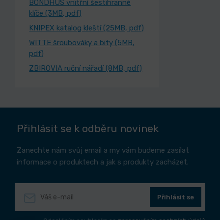
BONDHUS vnitřní šestihranné
klíče (3MB, pdf)
KNIPEX katalog kleští (25MB, pdf)
WITTE šroubováky a bity (5MB,
pdf)
ZBIROVIA ruční nářadí (8MB, pdf)
Přihlásit se k odběru novinek
Zanechte nám svůj email a my vám budeme zasílat
informace o produktech a jak s produkty zacházet.
Přihlásit se