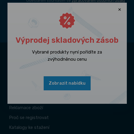
Odesláním souhlasím se
zpracováním osobních údajů
Sledujte nás na
sociálních sítích
Výprodej skladových zásob
Vybrané produkty nyní pořídíte za
Zákaznický servis
zvýhodněnou cenu
Kontakty
Doprava a platba
Zobrazit nabídku
Obchodní podmínky
Odstoupení od smlouvy
Reklamace zboží
Proč se registrovat
Katalogy ke stažení