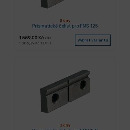
3 dny
Prismatická čelist pro FMS 125
1 559,00 Kč
/ ks
Vybrat variantu
1 886,39 Kč s DPH
3 dny