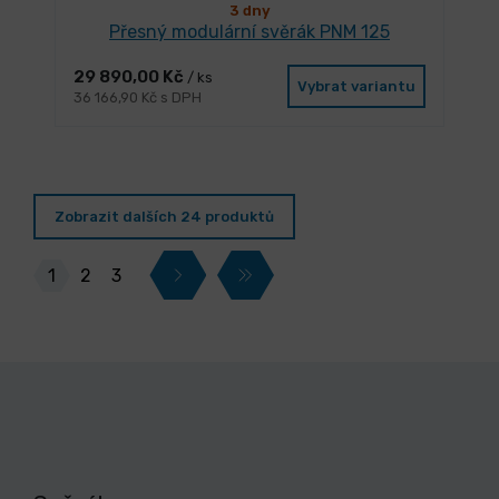
3 dny
Přesný modulární svěrák PNM 125
29 890,00 Kč
/ ks
Vybrat variantu
36 166,90 Kč s DPH
Zobrazit dalších 24 produktů
1
2
3