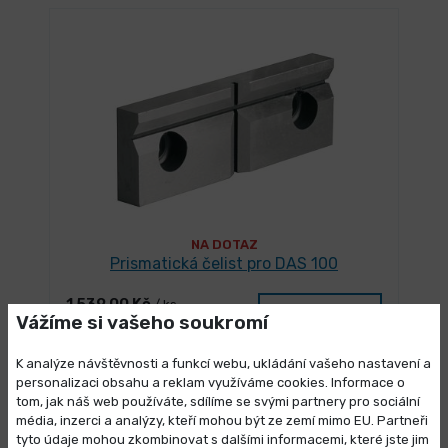
NA DOTAZ
Prismatická čelist pro DAS 100
1 539,00 Kč
/ ks
Vybrat variantu
Vážíme si vašeho soukromí
1 862,19 Kč s DPH
K analýze návštěvnosti a funkcí webu, ukládání vašeho nastavení a
personalizaci obsahu a reklam využíváme cookies. Informace o
tom, jak náš web používáte, sdílíme se svými partnery pro sociální
média, inzerci a analýzy, kteří mohou být ze zemí mimo EU. Partneři
Výprodej skladových zásob
tyto údaje mohou zkombinovat s dalšími informacemi, které jste jim