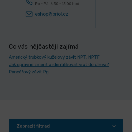
Po - Pá: 6:30 - 15:00 hod.
eshop@briol.cz
Co vás nějčastěji zajímá
Americký trubkový kuželový závit NPT, NPTF
Jak správně změřit a identifikovat vrut do dřeva?
Pancéřový závit Pg
Zobrazit filtraci