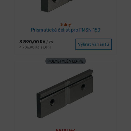
3 dny
Prismatická čelist pro FMSN 150
3 890,00 Kč
/ ks
Vybrat variantu
4 706,90 Kč s DPH
POLYETYLÉN LD-PE
NA DOTAZ