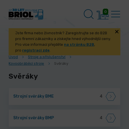
0
Jste firma nebo živnostník? Zaregistrujte se do B2B
pro firemní zákazníky a získejte hned výhodnější ceny.
Pro více informací přejděte
na stránku B2B
,
pro
registraci zde
.
Úvod
Stroje a příslušenství
Kovoobráběcí stroje
Svěráky
Svěráky
Strojní svěráky BME
4
Strojní svěráky BMP
4