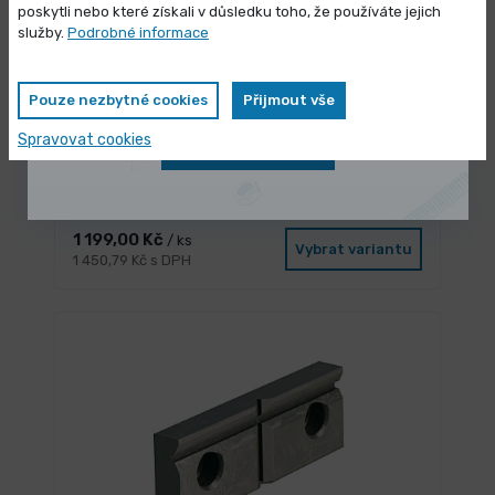
poskytli nebo které získali v důsledku toho, že používáte jejich
Vybrané produkty nyní pořídíte za
služby.
Podrobné informace
zvýhodněnou cenu
Pouze nezbytné cookies
Přijmout vše
Spravovat cookies
Zobrazit nabídku
3 dny
Prismatická čelist pro FMS 100
1 199,00 Kč
/ ks
Vybrat variantu
1 450,79 Kč s DPH