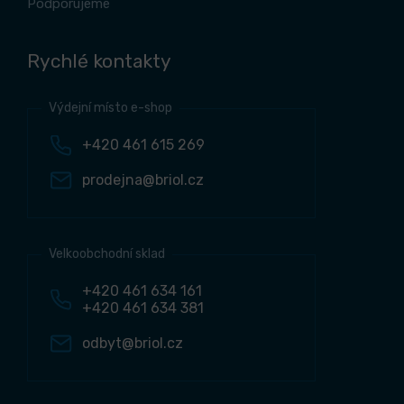
Podporujeme
Rychlé kontakty
Výdejní místo e-shop
+420 461 615 269
prodejna@briol.cz
Velkoobchodní sklad
+420 461 634 161
+420 461 634 381
odbyt@briol.cz