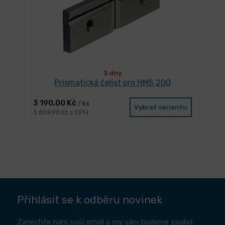
3 dny
Prismatická čelist pro HMS 200
3 190,00 Kč
/ ks
Vybrat variantu
3 859,90 Kč s DPH
Přihlásit se k odběru novinek
Zanechte nám svůj email a my vám budeme zasílat