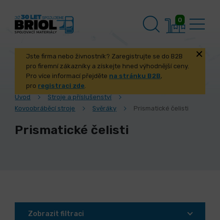
0
Jste firma nebo živnostník? Zaregistrujte se do B2B
pro firemní zákazníky a získejte hned výhodnější ceny.
Pro více informací přejděte
na stránku B2B
,
pro
registraci zde
.
Úvod
Stroje a příslušenství
Kovoobráběcí stroje
Svěráky
Prismatické čelisti
Prismatické čelisti
Zobrazit filtraci