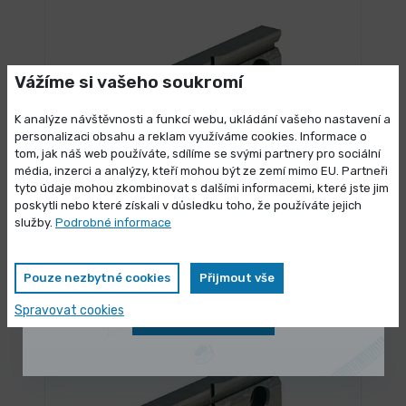
Vážíme si vašeho soukromí
K analýze návštěvnosti a funkcí webu, ukládání vašeho nastavení a
personalizaci obsahu a reklam využíváme cookies. Informace o
tom, jak náš web používáte, sdílíme se svými partnery pro sociální
média, inzerci a analýzy, kteří mohou být ze zemí mimo EU. Partneři
Výprodej skladových zásob
tyto údaje mohou zkombinovat s dalšími informacemi, které jste jim
3 dny
poskytli nebo které získali v důsledku toho, že používáte jejich
Prismatická čelist pro FMSN 100
Vybrané produkty nyní pořídíte za
služby.
Podrobné informace
zvýhodněnou cenu
1 199,00 Kč
/ ks
Vybrat variantu
1 450,79 Kč s DPH
Pouze nezbytné cookies
Přijmout vše
Spravovat cookies
Zobrazit nabídku