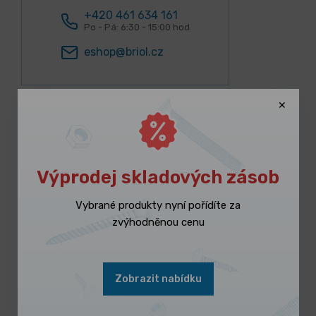
+420 461 634 161
Po - Pá: 6:30 - 15:00 hod.
eshop@briol.cz
Přihlásit se k odběru
novinek
Výprodej skladových zásob
Zanechte nám svůj email
Vybrané produkty nyní pořídíte za
a my vám budeme zasílat
zvýhodněnou cenu
informace o produktech
a jak s produkty
zacházet.
Zobrazit nabídku
Přihlásit se