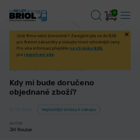
0
Jste firma nebo živnostník? Zaregistrujte se do B2B
pro firemní zákazníky a získejte hned výhodnější ceny.
Pro více informací přejděte
na stránku B2B
,
pro
registraci zde
.
Úvod
Poradna
Nejčastější dotazy k nákupu
Kdy mi bude doručeno objednané zboží?
Kdy mi bude doručeno
objednané zboží?
15. 09. 2022
Nejčastější dotazy k nákupu
AUTOR
Jiří Roušar