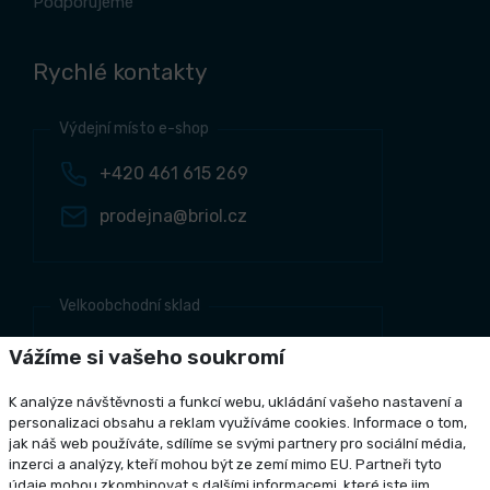
Podporujeme
Rychlé kontakty
Výdejní místo e-shop
+420 461 615 269
prodejna@briol.cz
Velkoobchodní sklad
+420 461 634 161
Vážíme si vašeho soukromí
+420 461 634 381
K analýze návštěvnosti a funkcí webu, ukládání vašeho nastavení a
odbyt@briol.cz
personalizaci obsahu a reklam využíváme cookies. Informace o tom,
jak náš web používáte, sdílíme se svými partnery pro sociální média,
inzerci a analýzy, kteří mohou být ze zemí mimo EU. Partneři tyto
údaje mohou zkombinovat s dalšími informacemi, které jste jim