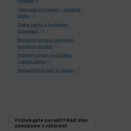
materiál
(6)
Technické informace - závitové
vložky
(2)
Druhy závitů a technické
informace
(8)
Šroubové spoje a utahovací
momenty šroubů
(7)
Průměry otvorů po řezání a
tváření závitů
(4)
Nejčastější dotazy k nákupu
(3)
Potřebujete poradit? Rádi Vám
pomůžeme s výběrem!