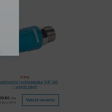
3 dny
ečnostní rychlospojka 1/4" AG
– vnější závit
00 Kč
/ ks
Vybrat variantu
9 Kč s DPH