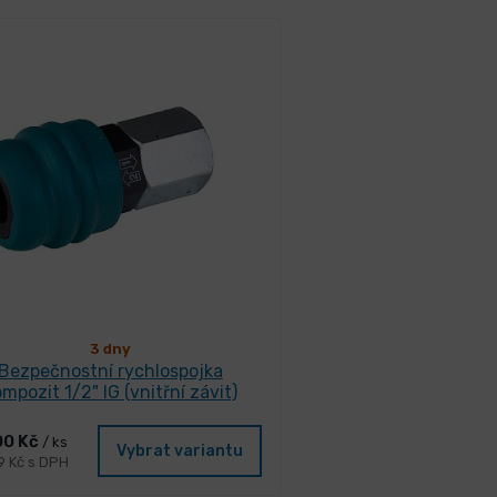
3 dny
Bezpečnostní rychlospojka
mpozit 1/2" IG (vnitřní závit)
00 Kč
/ ks
Vybrat variantu
9 Kč s DPH