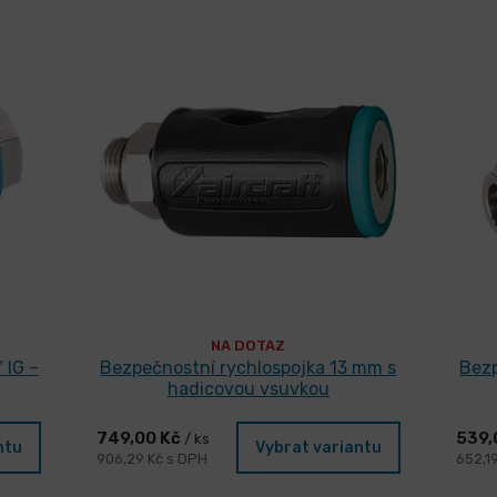
NA DOTAZ
 IG –
Bezpečnostní rychlospojka 13 mm s
Bezp
hadicovou vsuvkou
749,00 Kč
539,
/ ks
ntu
Vybrat variantu
906,29 Kč s DPH
652,1