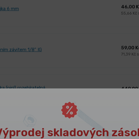
46,00 
jka 6 mm
55,66 Kč
59,00 
řním závitem 1/8" IG
71,39 Kč 
a (nipl) rozebíratelná
449,00
543,29 K
Výprodej skladových záso