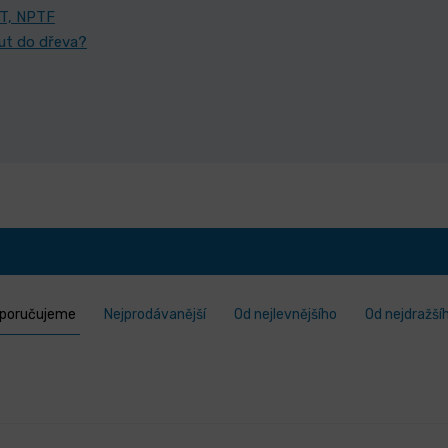
PT, NPTF
rut do dřeva?
poručujeme
Nejprodávanější
Od nejlevnějšího
Od nejdražší