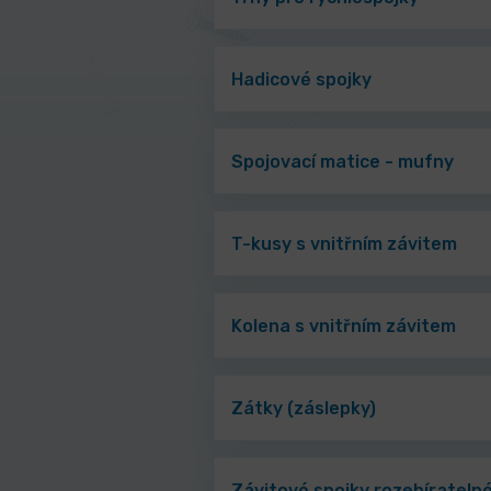
Hadicové spojky
Spojovací matice - mufny
T-kusy s vnitřním závitem
Kolena s vnitřním závitem
Zátky (záslepky)
Závitové spojky rozebírateln