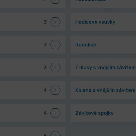
3
Hadicové vsuvky
3
Redukce
3
T-kusy s vnějším závitem
4
Kolena s vnějším závitem
4
Závitové spojky
é
6