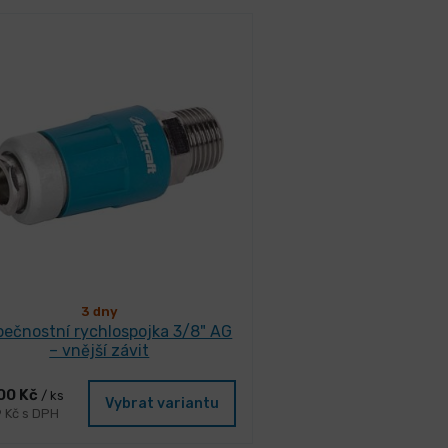
3 dny
ečnostní rychlospojka 3/8" AG
– vnější závit
00 Kč
/ ks
Vybrat variantu
9 Kč s DPH