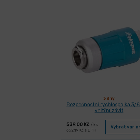
3 dny
Bezpečnostní rychlospojka 3/8"
vnitřní závit
539,00 Kč
/ ks
Vybrat varia
652,19 Kč s DPH