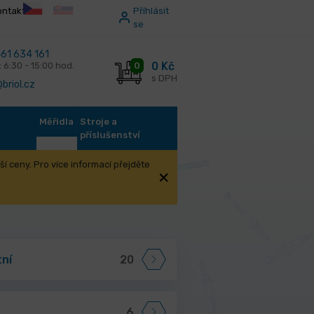
ontakt
Příhlásit
se
61 634 161
0 Kč
0
: 6:30 - 15:00 hod.
s DPH
briol.cz
Měřidla
Stroje a
příslušenství
í ceny. Pro více informací přejděte
ní
20
6