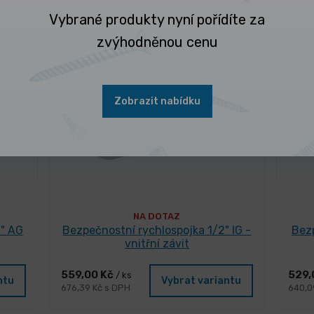
Vybrané produkty nyní pořídíte za
zvýhodněnou cenu
Zobrazit nabídku
NA DOTAZ
2" AG
Bezpečnostní rychlospojka 1/2" IG -
Bezp
vnitřní závit
559,00 Kč
529,
/ ks
ntu
Vybrat variantu
676,39 Kč s DPH
640,0