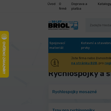
Úvod
O
Doprava a
Katalog
firmě
platba
Spojovací
Kotevní a stavebn
materiál
prvky
Jste firma nebo živnostník
Úvod
Stroje a příslušenství
Tec
na stránku B2B
, pro
reg
Rychlospojky a 
Rychlospojky mosazné
Trny pro rychlospojky