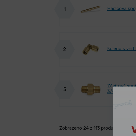
Hadicová spo
1
Koleno s vnit
2
Závitová spojk
3
3/4"x 3/4"
Zobrazeno 24 z 113 produktů