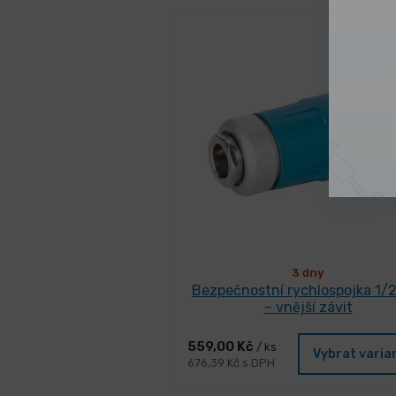
3 dny
Bezpečnostní rychlospojka 1/
– vnější závit
559,00 Kč
/ ks
Vybrat varia
676,39 Kč s DPH