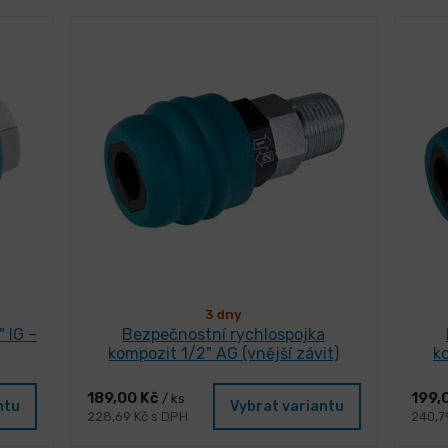
3 dny
 IG –
Bezpečnostní rychlospojka
kompozit 1/2" AG (vnější závit)
ko
189,00 Kč
199,
/ ks
ntu
Vybrat variantu
228,69 Kč s DPH
240,7