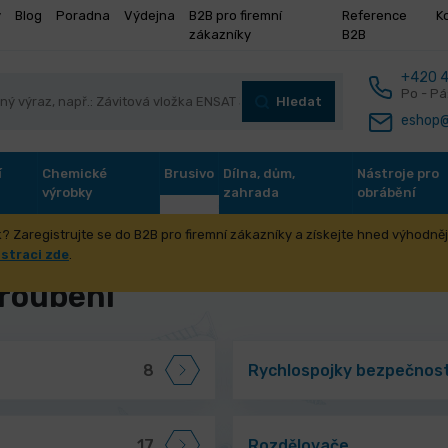
y
Blog
Poradna
Výdejna
B2B pro firemní
Reference
K
zákazníky
B2B
+420 4
Po - Pá
Hledat
eshop@
í
Chemické
Brusivo
Dílna, dům,
Nástroje pro
výrobky
zahrada
obrábění
? Zaregistrujte se do B2B pro firemní zákazníky a získejte hned výhodnějš
hnika na stlačený vzduch
Rychlospojky a šroubení
istraci zde
.
šroubení
8
Rychlospojky bezpečnost
17
Rozdělovače