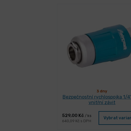
3 dny
Bezpečnostní rychlospojka 1/4"
vnitřní závit
529,00 Kč
/ ks
Vybrat varia
640,09 Kč s DPH