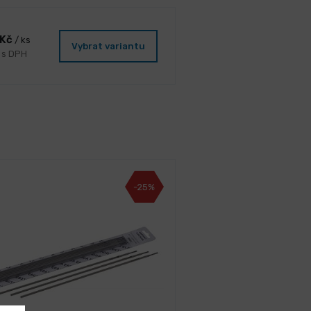
 Kč
/ ks
Vybrat variantu
č s DPH
-25%