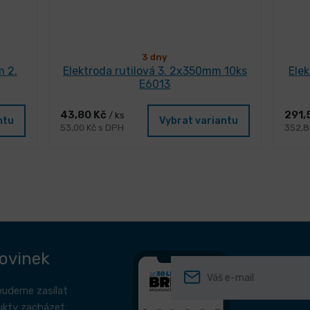
3 dny
m 2.
Elektroda rutilová 3. 2x350mm 10ks
Ele
E6013
43,80 Kč
291,
/ ks
ntu
Vybrat variantu
53,00 Kč s DPH
352,8
novinek
budeme zasílat
ukty zacházet.