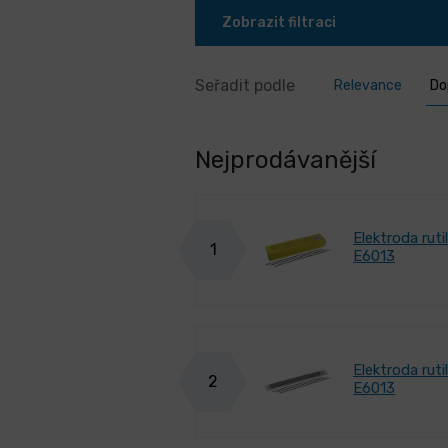
Zobrazit filtraci
Seřadit podle
Relevance
Do
Nejprodávanější
Elektroda rut
1
E6013
Elektroda rut
2
E6013