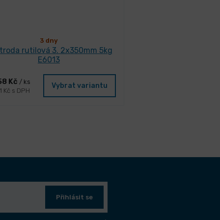
3 dny
ktroda rutilová 3. 2x350mm 5kg
E6013
58 Kč
/ ks
Vybrat variantu
1 Kč s DPH
Přihlásit se