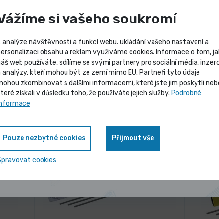
Vážíme si vašeho soukromí
3 dny
K analýze návštěvnosti a funkcí webu, ukládání vašeho nastavení a
 10ks
Elektroda rutilová 2. 0x300mm 2.
Elek
personalizaci obsahu a reklam využíváme cookies. Informace o tom, ja
5kg E6013
náš web používáte, sdílíme se svými partnery pro sociální média, inzerc
Výprodej skladových záso
a analýzy, kteří mohou být ze zemí mimo EU. Partneři tyto údaje
256,20 Kč
40,1
/ ks
mohou zkombinovat s dalšími informacemi, které jste jim poskytli neb
ntu
Vybrat variantu
310,00 Kč s DPH
48,57
které získali v důsledku toho, že používáte jejich služby.
Podrobné
Vybrané produkty nyní pořídíte za
informace
zvýhodněnou cenu
-2%
Pouze nezbytné cookies
Přijmout vše
Zobrazit nabídku
Spravovat cookies