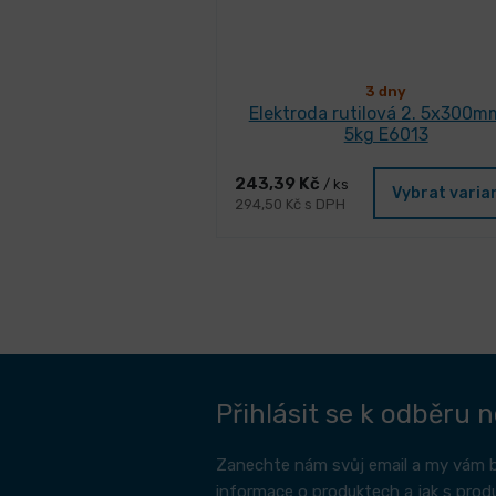
3 dny
Elektroda rutilová 2. 5x300m
5kg E6013
243,39 Kč
/ ks
Vybrat varia
294,50 Kč s DPH
Přihlásit se k odběru 
Zanechte nám svůj email a my vám 
informace o produktech a jak s prod