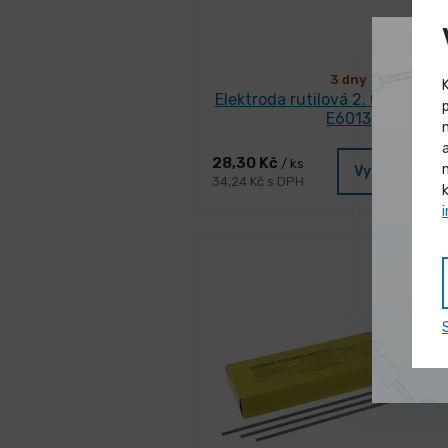
3 dny
Elektroda rutilová 2. 0x300mm
E6013
28,30 Kč
/ ks
Vybrat varia
34,24 Kč s DPH