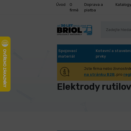
Úvod
O
Doprava a
Katalog
firmě
platba
Spojovací
Kotevní a stavebn
materiál
prvky
Jste firma nebo živnostník
Úvod
Stroje a příslušenství
Sva
na stránku B2B
, pro
reg
Elektrody rutilo