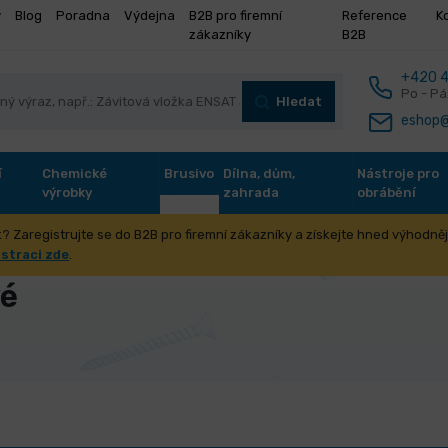
y
Blog
Poradna
Výdejna
B2B pro firemní
Reference
K
zákazníky
B2B
+420 4
Po - Pá
Hledat
eshop@
í
Chemické
Brusivo
Dílna, dům,
Nástroje pro
výrobky
zahrada
obrábění
? Zaregistrujte se do B2B pro firemní zákazníky a získejte hned výhodnějš
řování
Elektrody rutilové
istraci zde
.
vé