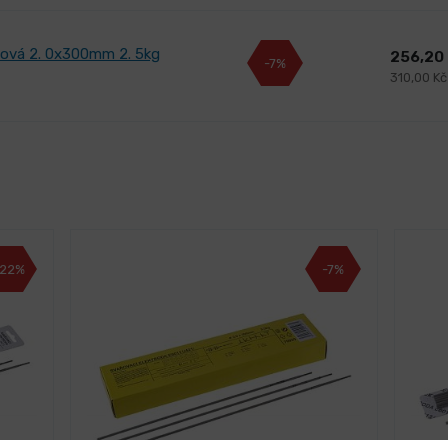
ilová 2. 0x300mm 2. 5kg
256,20
-7%
310,00 K
-22%
-7%