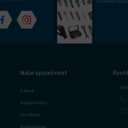
Odesláním souhla
Naše společnost
Rychl
Výde
O firmě
Výdejní místo
Certifikáty
Podporujeme