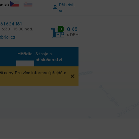
ontakt
Příhlásit
se
61 634 161
0 Kč
0
: 6:30 - 15:00 hod.
s DPH
briol.cz
Měřidla
Stroje a
příslušenství
í ceny. Pro více informací přejděte