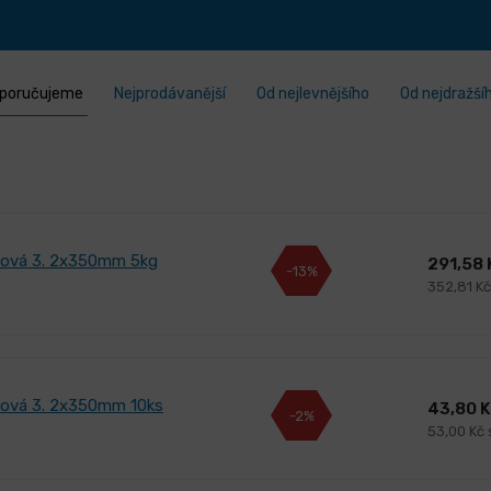
poručujeme
Nejprodávanější
Od nejlevnějšího
Od nejdražší
ilová 3. 2x350mm 5kg
291,58
-13%
352,81 K
ilová 3. 2x350mm 10ks
43,80 
-2%
53,00 Kč