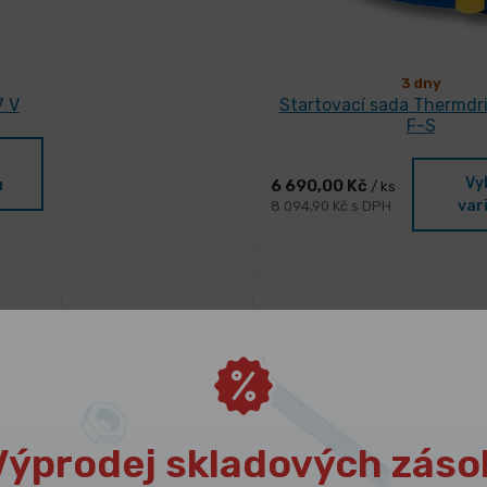
3 dny
7 V
Startovací sada Thermdri
F-S
Vy
6 690,00 Kč
u
/ ks
var
8 094,90 Kč s DPH
Výprodej skladových záso