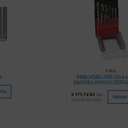
3 dny
m
Sada vrtáků HSS-Co a s
závitníků přímých HSSC
antu
2 171,74 Kč
/ ks
Vybrat 
2 627,81 Kč s DPH