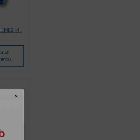
ll MK2-4-
brat
iantu
b