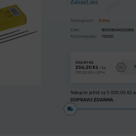
Zobrazit více
Dostupnost:
3 dny
EAN:
8590804025085
Kód produktu:
70020
332,87 Kč
256,20 Kč
/ ks
310,00 Kč s DPH
Nakupte ještě za
5 000,00 Kč
a
DOPRAVU ZDARMA
.