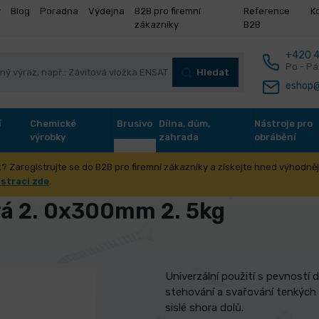
y
Blog
Poradna
Výdejna
B2B pro firemní
Reference
K
zákazníky
B2B
+420 4
Po - Pá
Hledat
eshop@
í
Chemické
Brusivo
Dílna, dům,
Nástroje pro
výrobky
zahrada
obrábění
? Zaregistrujte se do B2B pro firemní zákazníky a získejte hned výhodnějš
řování
Elektrody rutilové
Elektroda rutilová 2. 0x300mm 2. 5k
istraci zde
.
vá 2. 0x300mm 2. 5kg
Univerzální použití s pevností
stehování a svařování tenkých
sislé shora dolů.