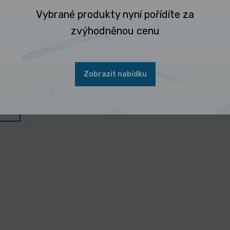
Vybrané produkty nyní pořídíte za
zvýhodněnou cenu
SKLADEM 535 ks
2/100
Vrut RAPI-TEC HBS stav
zápustnou hlavo
Zobrazit nabídku
7,589 Kč
/ ks
Vybrat 
9,183 Kč s DPH
u