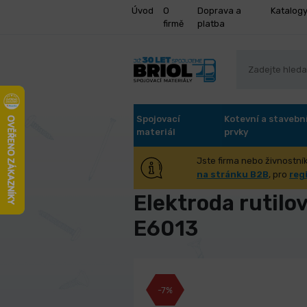
Úvod
O
Doprava a
Katalog
firmě
platba
Spojovací
Kotevní a stavebn
materiál
prvky
Jste firma nebo živnostník
Úvod
Stroje a příslušenství
Sva
na stránku B2B
, pro
reg
Elektroda rutilo
E6013
-7%