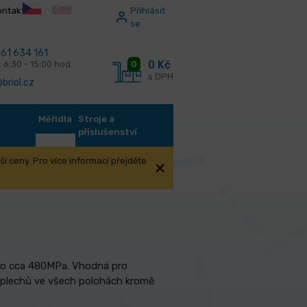
ontakt
Příhlásit
se
61 634 161
0 Kč
0
: 6:30 - 15:00 hod.
s DPH
briol.cz
Měřidla
Stroje a
příslušenství
í ceny. Pro více informací přejděte
g E6013
 do cca 480MPa. Vhodná pro
 plechů ve všech polohách kromě