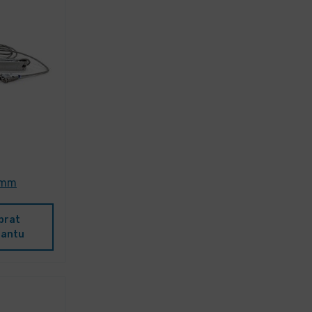
0 mm
brat
iantu