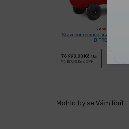
3 dny
Stavební kompresor Airbau 65
B PRO
Vybrat
76 990,00 Kč
/ ks
variant
93 157,90 Kč s DPH
Mohlo by se Vám líbit