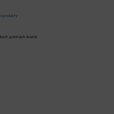
cí produkty
 všech polohách kromě