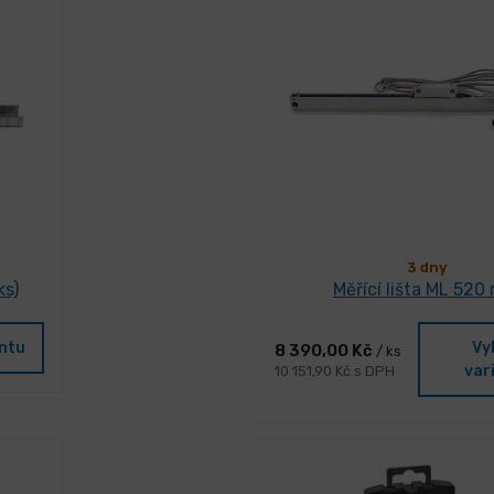
3 dny
ks)
Měřící lišta ML 52
antu
Vy
8 390,00 Kč
/ ks
var
10 151,90 Kč s DPH