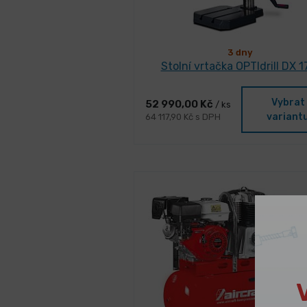
3 dny
Stolní vrtačka OPTIdrill DX 1
Vybrat
52 990,00 Kč
/ ks
variant
64 117,90 Kč s DPH