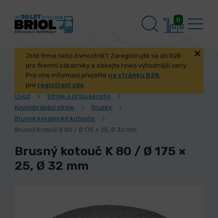
0
Jste firma nebo živnostník? Zaregistrujte se do B2B
pro firemní zákazníky a získejte hned výhodnější ceny.
Pro více informací přejděte
na stránku B2B
,
pro
registraci zde
.
Úvod
Stroje a příslušenství
Kovoobráběcí stroje
Brusky
Brusné keramické kotouče
Brusný kotouč K 80 / Ø 175 × 25, Ø 32 mm
Brusný kotouč K 80 / Ø 175 ×
25, Ø 32 mm