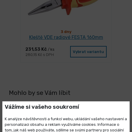
3 dny
Kleště VDE radiové FESTA 160mm
231,53 Kč
/ ks
Vybrat variantu
280,15 Kč s DPH
Mohlo by se Vám líbit
Vážíme si vašeho soukromí
K analýze návštěvnosti a funkcí webu, ukládání vašeho nastavení a
personalizaci obsahu a reklam využíváme cookies. Informace o
tom, jak náš web používáte, sdílíme se svými partnery pro sociální