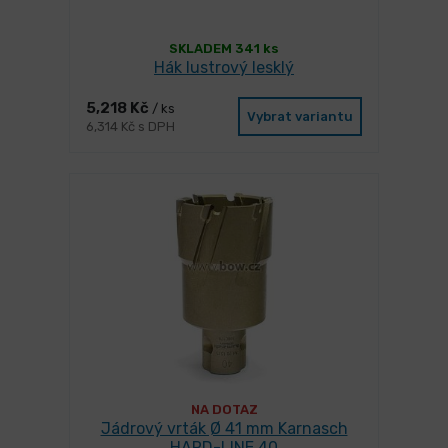
SKLADEM 341 ks
Hák lustrový lesklý
5,218 Kč
/ ks
Vybrat variantu
6,314 Kč s DPH
NA DOTAZ
Jádrový vrták Ø 41 mm Karnasch
HARD-LINE 40