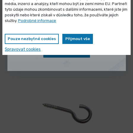
média, inzerci a analýzy, kteří mohou být ze zemí mimo EU. Partneři
Výprodej skladových zásob
tyto údaje mohou zkombinovat s dalšími informacemi, které jste jim
poskytli nebo které získali v důsledku toho, že používáte jejich
Vybrané produkty nyní pořídíte za
služby.
Podrobné informace
zvýhodněnou cenu
Pouze nezbytné cookies
Přijmout vše
SKLADEM 833 ks
Úhelník nábytkový úzký
Spravovat cookies
Zobrazit nabídku
3,190 Kč
/ ks
Vybrat variantu
3,860 Kč s DPH