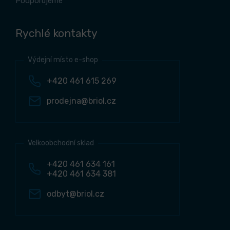
Podporujeme
Rychlé kontakty
Výdejní místo e-shop
+420 461 615 269
prodejna@briol.cz
Velkoobchodní sklad
+420 461 634 161
+420 461 634 381
odbyt@briol.cz