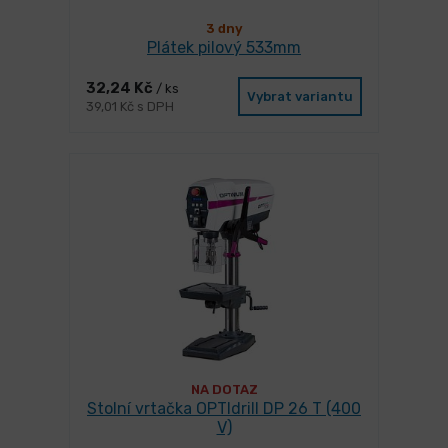
3 dny
Plátek pilový 533mm
32,24 Kč
/ ks
Vybrat variantu
39,01 Kč s DPH
NA DOTAZ
Stolní vrtačka OPTIdrill DP 26 T (400
V)