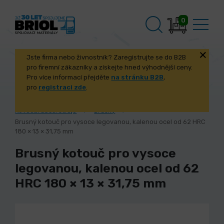
0
Jste firma nebo živnostník? Zaregistrujte se do B2B
pro firemní zákazníky a získejte hned výhodnější ceny.
Pro více informací přejděte
na stránku B2B
,
pro
registraci zde
.
Úvod
Stroje a příslušenství
Kovoobráběcí stroje
Brusky
Brusný kotouč pro vysoce legovanou, kalenou ocel od 62 HRC
180 × 13 × 31,75 mm
Brusný kotouč pro vysoce
legovanou, kalenou ocel od 62
HRC 180 × 13 × 31,75 mm