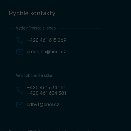
Rychlé kontakty
Výdejní místo e-shop
+420 461 615 269
prodejna@briol.cz
Velkoobchodní sklad
+420 461 634 161
+420 461 634 381
odbyt@briol.cz