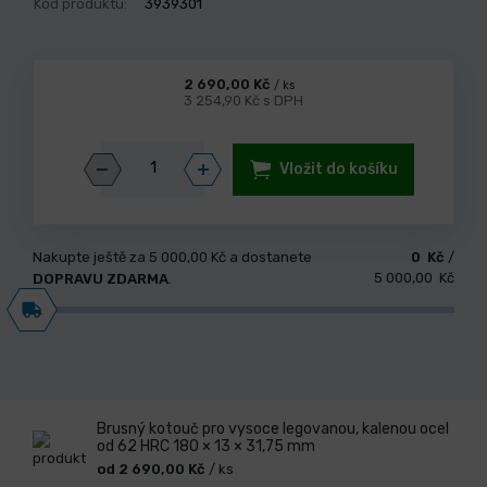
Kód produktu:
3939301
2 690,00 Kč
/ ks
3 254,90 Kč s DPH
Vložit do košíku
Nakupte ještě za
5 000,00 Kč
a dostanete
0 Kč
/
5 000,00 Kč
DOPRAVU ZDARMA
.
Brusný kotouč pro vysoce legovanou, kalenou ocel
od 62 HRC 180 × 13 × 31,75 mm
od 2 690,00 Kč
/ ks