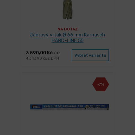
NA DOTAZ
Jádrový vrták Ø 66 mm Karnasch
HARD-LINE 55
3 590,00 Kč
/ ks
Vybrat variantu
4 343,90 Kč s DPH
-7%