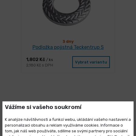
3 dny
Podložka pojistná Teckentrup S
1,802 Kč
/ ks
Vybrat variantu
2,180 Kč s DPH
Mohlo by se Vám líbit
Vážíme si vašeho soukromí
K analýze návštěvnosti a funkcí webu, ukládání vašeho nastavení a
personalizaci obsahu a reklam využíváme cookies. Informace o
tom, jak náš web používáte, sdílíme se svými partnery pro sociální