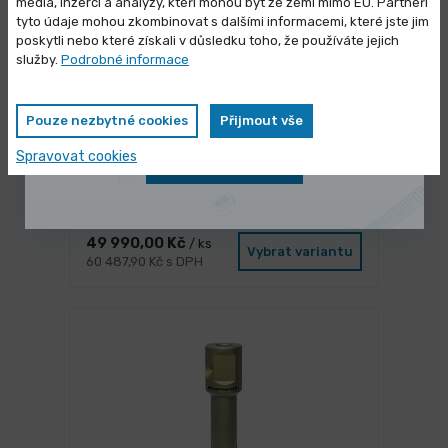
média, inzerci a analýzy, kteří mohou být ze zemí mimo EU. Partneři
Výprodej skladových zásob
tyto údaje mohou zkombinovat s dalšími informacemi, které jste jim
poskytli nebo které získali v důsledku toho, že používáte jejich
Vybrané produkty nyní pořídíte za
služby.
Podrobné informace
zvýhodněnou cenu
Pouze nezbytné cookies
Přijmout vše
Spravovat cookies
Zobrazit nabídku
NA DOTAZ
Stojící tlaková nádoba DB VZ 500/16
V
49 990,00 Kč
/ ks
Vybrat variantu
60 487,90 Kč s DPH