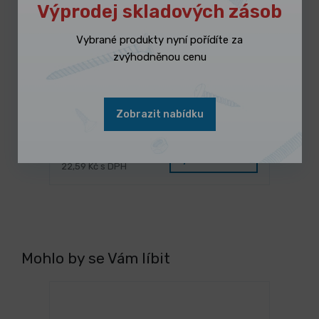
Výprodej skladových zásob
Vybrané produkty nyní pořídíte za
zvýhodněnou cenu
3 dny
Provázek zednický FESTA 1mm 50m
Zobrazit nabídku
bílý
18,670 Kč
/ ks
Vybrat variantu
22,59 Kč s DPH
Mohlo by se Vám líbit