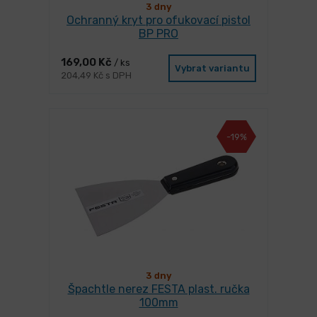
3 dny
Ochranný kryt pro ofukovací pistol
BP PRO
169,00 Kč
/ ks
Vybrat variantu
204,49 Kč s DPH
-19%
3 dny
Špachtle nerez FESTA plast. ručka
100mm