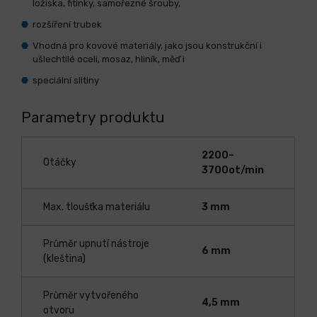
ložiska, fitinky, samořezné šrouby,
rozšíření trubek
Vhodná pro kovové materiály, jako jsou konstrukční i
ušlechtilé oceli, mosaz, hliník, měď i
speciální slitiny
Parametry produktu
2200–
Otáčky
3700ot/min
Max. tloušťka materiálu
3 mm
Průměr upnutí nástroje
6 mm
(kleština)
Průměr vytvořeného
4,5 mm
otvoru