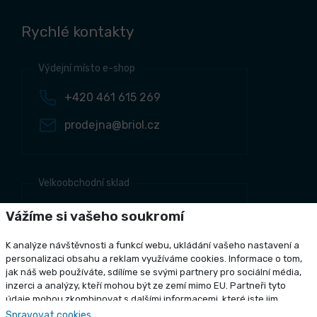
Rychlé kontakty
Výdejní místo e-shop
+420 461 615 269
prodejna@briol.cz
Velkoobchodní sklad
+420 461 634 161
Vážíme si vašeho soukromí
+420 461 634 381
K analýze návštěvnosti a funkcí webu, ukládání vašeho nastavení a
odbyt@briol.cz
personalizaci obsahu a reklam využíváme cookies. Informace o tom,
jak náš web používáte, sdílíme se svými partnery pro sociální média,
inzerci a analýzy, kteří mohou být ze zemí mimo EU. Partneři tyto
údaje mohou zkombinovat s dalšími informacemi, které jste jim
poskytli nebo které získali v důsledku toho, že používáte jejich služby.
Spravovat cookies