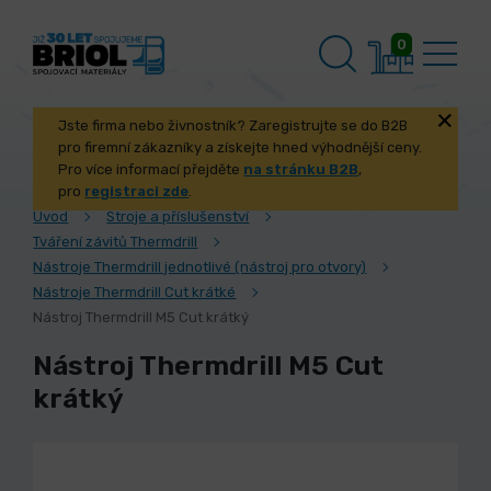
0
Jste firma nebo živnostník? Zaregistrujte se do B2B
pro firemní zákazníky a získejte hned výhodnější ceny.
Pro více informací přejděte
na stránku B2B
,
pro
registraci zde
.
Úvod
Stroje a příslušenství
Tváření závitů Thermdrill
Nástroje Thermdrill jednotlivé (nástroj pro otvory)
Nástroje Thermdrill Cut krátké
Nástroj Thermdrill M5 Cut krátký
Nástroj Thermdrill M5 Cut
krátký