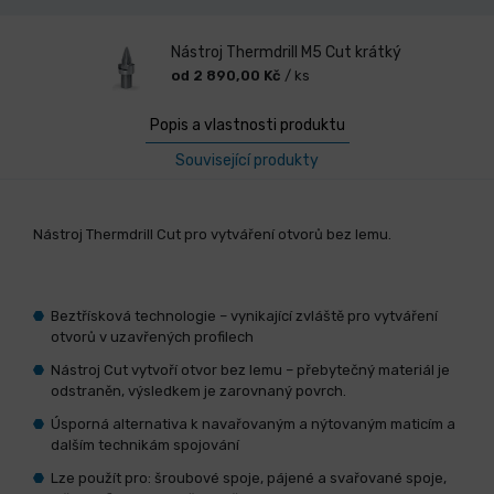
Nástroj Thermdrill M5 Cut krátký
od 2 890,00 Kč
/ ks
Popis a vlastnosti produktu
Související produkty
Nástroj Thermdrill Cut pro vytváření otvorů bez lemu.
Beztřísková technologie – vynikající zvláště pro vytváření
otvorů v uzavřených profilech
Nástroj Cut vytvoří otvor bez lemu – přebytečný materiál je
odstraněn, výsledkem je zarovnaný povrch.
Úsporná alternativa k navařovaným a nýtovaným maticím a
dalším technikám spojování
Lze použít pro: šroubové spoje, pájené a svařované spoje,