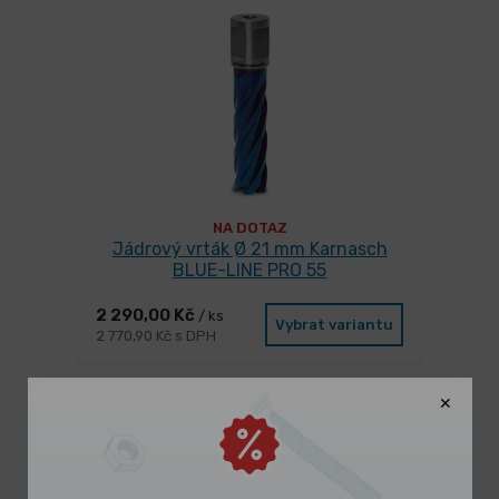
NA DOTAZ
Jádrový vrták Ø 21 mm Karnasch
BLUE-LINE PRO 55
2 290,00 Kč
/ ks
Vybrat variantu
2 770,90 Kč s DPH
-20%