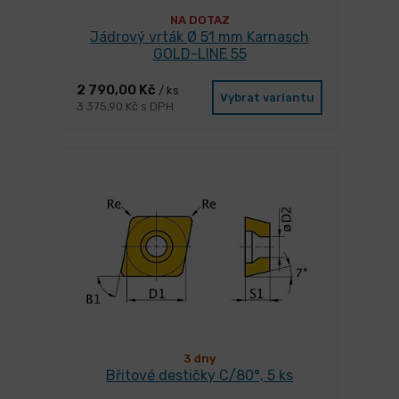
NA DOTAZ
Jádrový vrták Ø 51 mm Karnasch
GOLD-LINE 55
2 790,00 Kč
/ ks
Vybrat variantu
3 375,90 Kč s DPH
3 dny
Břitové destičky C/80°, 5 ks