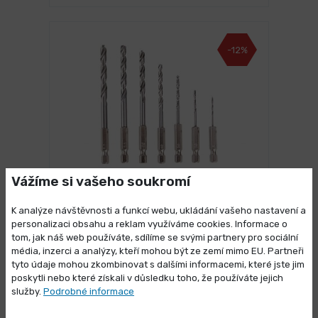
-12%
Vážíme si vašeho soukromí
3 dny
Sada vrtáků HSS se šestihrannou
K analýze návštěvnosti a funkcí webu, ukládání vašeho nastavení a
stopkou 1/4" 1. 5-6mm 7ks do aku
personalizaci obsahu a reklam využíváme cookies. Informace o
šroubováku
tom, jak náš web používáte, sdílíme se svými partnery pro sociální
média, inzerci a analýzy, kteří mohou být ze zemí mimo EU. Partneři
Výprodej skladových zásob
100,75 Kč
/ ks
tyto údaje mohou zkombinovat s dalšími informacemi, které jste jim
Vybrat variantu
121,91 Kč s DPH
poskytli nebo které získali v důsledku toho, že používáte jejich
Vybrané produkty nyní pořídíte za
služby.
Podrobné informace
zvýhodněnou cenu