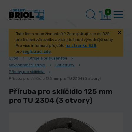
0
Jste firma nebo živnostník? Zaregistrujte se do B2B
pro firemní zákazníky a získejte hned výhodnější ceny.
Pro více informací přejděte
na stránku B2B
,
pro
registraci zde
.
Úvod
Stroje a příslušenství
Kovoobráběcí stroje
Soustruhy
Příruby pro sklíčidla
Příruba pro sklíčidlo 125 mm pro TU 2304 (3 otvory)
Příruba pro sklíčidlo 125 mm
pro TU 2304 (3 otvory)