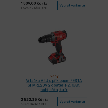
1 509,00 Kč
/ ks
Vybrat variantu
1 825,89 Kč s DPH
3 dny
Vrtačka AKU s příklepem FESTA
SHARE20V 2x baterie 2. 0Ah,
nabíječka, kufr
2 522,35 Kč
/ ks
Vybrat variantu
3 052,04 Kč s DPH