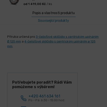
od 1 419,00 Kč
/ ks
Popis a vlastnosti produktu
Související produkty
Příruba určená pro
3-čelisťové sklíčidlo s centrickým upínáním
Ø 125 mm
a
4-čelisťové sklíčidlo s centrickým upínáním ø 125
mm
.
Potřebujete poradit? Rádi Vám
pomůžeme s výběrem!
+420 461 634 161
Po - Pá: 6:30 - 15:00 hod.