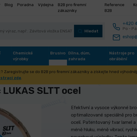
y
Blog
Poradna
Výdejna
B2B pro firemní
Reference
K
zákazníky
B2B
+420 4
Po - Pá
Hledat
eshop@
í
Chemické
Brusivo
Dílna, dům,
Nástroje pro
výrobky
zahrada
obrábění
? Zaregistrujte se do B2B pro firemní zákazníky a získejte hned výhodnějš
lamelové
Lamelový kotouč LUKAS SLTT ocel
istraci zde
.
 LUKAS SLTT ocel
Efektivní a vysoce výkonné b
optimalizované speciálně pro b
ocelí. Patentovaný tvar lamel 
méně hluku, méně vibrací, rychle