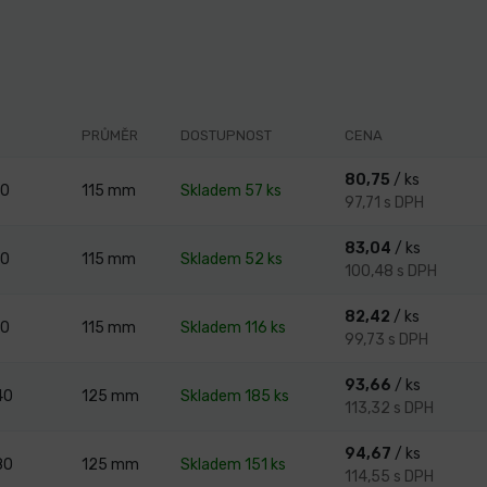
PRŮMĚR
DOSTUPNOST
CENA
80,75
/ ks
40
115
mm
Skladem 57 ks
97,71 s DPH
83,04
/ ks
60
115
mm
Skladem 52 ks
100,48 s DPH
82,42
/ ks
80
115
mm
Skladem 116 ks
99,73 s DPH
93,66
/ ks
40
125
mm
Skladem 185 ks
113,32 s DPH
94,67
/ ks
80
125
mm
Skladem 151 ks
114,55 s DPH