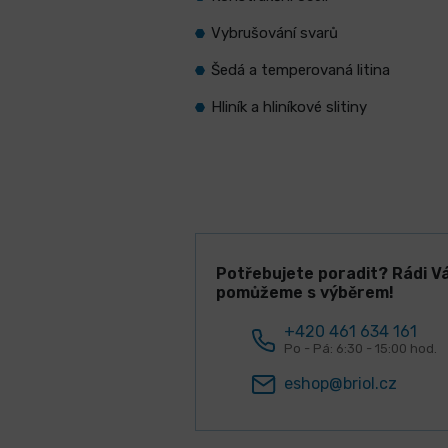
Vybrušování svarů
Šedá a temperovaná litina
Hliník a hliníkové slitiny
Potřebujete poradit? Rádi V
pomůžeme s výběrem!
+420 461 634 161
Po - Pá: 6:30 - 15:00 hod.
eshop@briol.cz