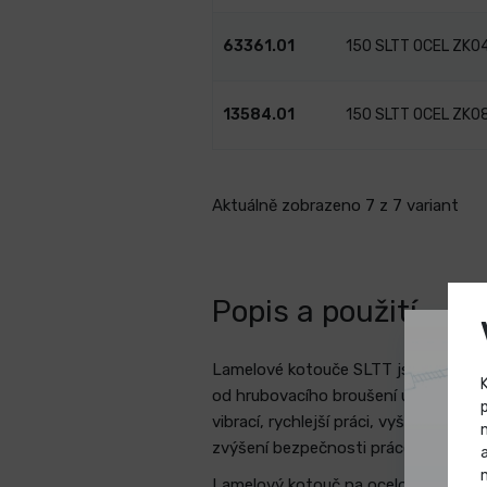
63361.01
150 SLTT OCEL ZK0
13584.01
150 SLTT OCEL ZK0
Aktuálně zobrazeno 7 z 7 variant
Popis a použití - l
Lamelové kotouče SLTT jsou vylepše
od hrubovacího broušení umožňuje s
vibrací, rychlejší práci, vyšší výko
zvýšení bezpečnosti práce, ale také
Lamelový kotouč na ocelovém nosiči 