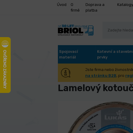
Úvod
O
Doprava a
Katalog
firmě
platba
Spojovací
Kotevní a stavebn
materiál
prvky
Jste firma nebo živnostník
Úvod
Brusivo
Kotouče brusné 
na stránku B2B
, pro
reg
Lamelový kotouč