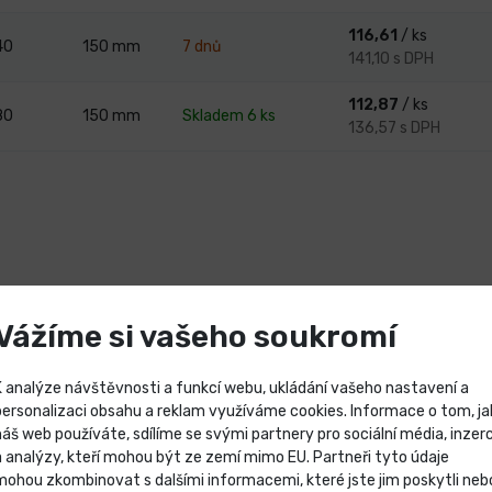
116,61
/ ks
40
150
mm
7 dnů
141,10 s DPH
112,87
/ ks
80
150
mm
Skladem 6 ks
136,57 s DPH
amelové kotouče Lukas SLTT na ocel
Vážíme si vašeho soukromí
nou alternativou hrubovacích kotoučů nebo konvenčních brousicí
K analýze návštěvnosti a funkcí webu, ukládání vašeho nastavení a
polečností LUKAS patentovaný tvar lamel a jejich uspořádání o 
personalizaci obsahu a reklam využíváme cookies. Informace o tom, ja
n a lepší povrchové výsledky. Plochá poloha lepených srpových lame
náš web používáte, sdílíme se svými partnery pro sociální média, inzerc
 omezuje opotřebení nástroje.
Výprodej skladových záso
a analýzy, kteří mohou být ze zemí mimo EU. Partneři tyto údaje
mohou zkombinovat s dalšími informacemi, které jste jim poskytli neb
pro broušení nerezových a vysokolegovaných ocelí. Broušení ploc