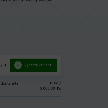
elový kotouč je vhodný také pro
iant
Vyberte variantu
0 Kč
/
 dostanete
5 000,00 Kč