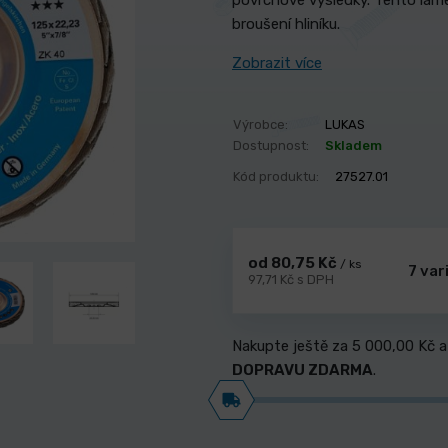
povrchové výsledky. Tento lam
broušení hliníku.
Zobrazit více
Výrobce:
LUKAS
Dostupnost:
Skladem
Kód produktu:
27527.01
od 80,75 Kč
/ ks
7 var
97,71 Kč s DPH
Nakupte ještě za
5 000,00 Kč
a
DOPRAVU ZDARMA
.