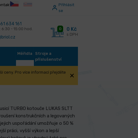
ontakt
Příhlásit
se
61 634 161
0 Kč
0
: 6:30 - 15:00 hod.
s DPH
briol.cz
Měřidla
Stroje a
příslušenství
í ceny. Pro více informací přejděte
rousicí TURBO kotouče LUKAS SLTT
roušení konstrukčních a legovaných
a jejich uspořádání umožňuje o 50 %
jší práci, vyšší výkon a lepší