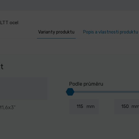
LTT ocel
Varianty produktu
Popis a vlastnosti produktu
nt
Podle průměru
mm
m
M1,6x3“