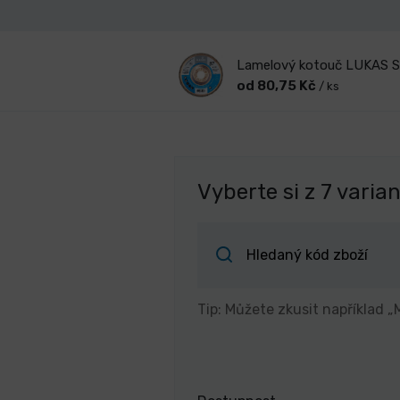
Lamelový kotouč LUKAS S
od 80,75 Kč
/ ks
Vyberte si z 7 varia
Tip: Můžete zkusit například „