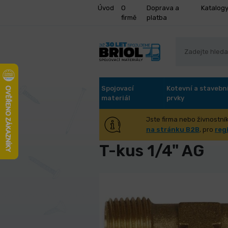
Úvod
O
Doprava a
Katalog
firmě
platba
Spojovací
Kotevní a stavebn
materiál
prvky
Jste firma nebo živnostník
Úvod
Stroje a příslušenství
Tec
na stránku B2B
, pro
reg
T-kus 1/4" AG