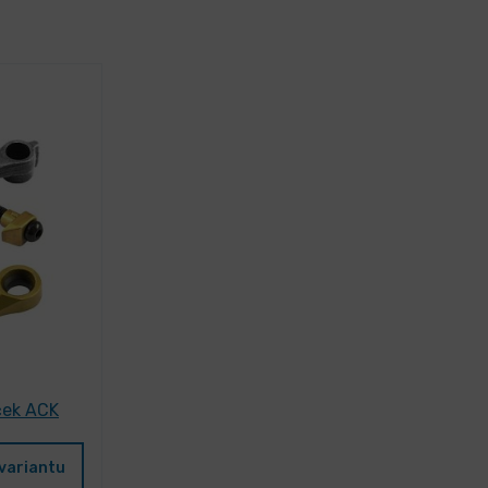
ček ACK
variantu