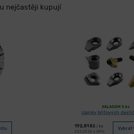
 nejčastěji kupují
SKLADEM 3 ks
Upínky břitových desti
192,81 Kč
/ ks
antu
Vybrat 
233,30 Kč s DPH