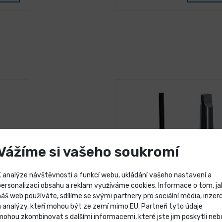
Vážíme si vašeho soukromí
K analýze návštěvnosti a funkcí webu, ukládání vašeho nastavení a
personalizaci obsahu a reklam využíváme cookies. Informace o tom, ja
náš web používáte, sdílíme se svými partnery pro sociální média, inzerc
Výprodej skladových záso
a analýzy, kteří mohou být ze zemí mimo EU. Partneři tyto údaje
mohou zkombinovat s dalšími informacemi, které jste jim poskytli neb