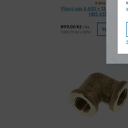
3 dny
Pilový pás 4 600 × 13 mm (10 z/
HBS 633 S
899,00 Kč
/ ks
Vybrat vari
1 087,79 Kč s DPH