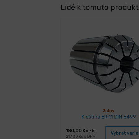
Lidé k tomuto produktu
3 dny
Kleština ER 11 DIN 6499
180,00 Kč
/ ks
Vybrat vari
217,80 Kč s DPH