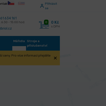
ontakt
Příhlásit
se
61 634 161
0 Kč
0
: 6:30 - 15:00 hod.
s DPH
briol.cz
Měřidla
Stroje a
příslušenství
í ceny. Pro více informací přejděte
ějším závitem
T-kus 1/4" AG