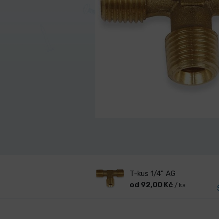
T-kus 1/4" AG
od 92,00 Kč
/ ks