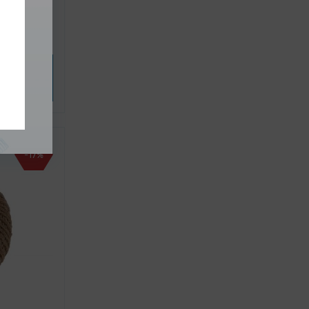
don 19 mm
m)
brat
iantu
-17%