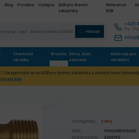
y
Blog
Poradna
Výdejna
B2B pro firemní
Reference
K
zákazníky
B2B
+420 4
Po - Pá
Hledat
eshop@
í
Chemické
Brusivo
Dílna, dům,
Nástroje pro
výrobky
zahrada
obrábění
? Zaregistrujte se do B2B pro firemní zákazníky a získejte hned výhodnějš
hnika na stlačený vzduch
Rychlospojky a šroubení
T-kusy s vn
istraci zde
.
Dostupnost:
3 dny
EAN:
9006248005242
Kód produktu:
2200192