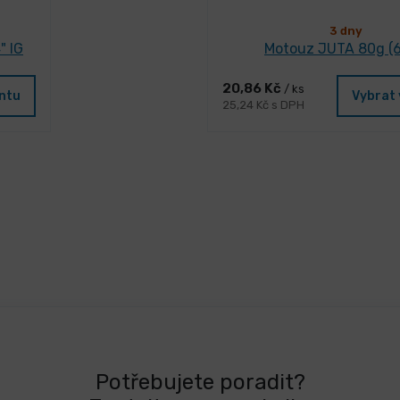
3 dny
" IG
Motouz JUTA 80g (
20,86 Kč
/ ks
antu
Vybrat 
25,24 Kč s DPH
Potřebujete poradit?