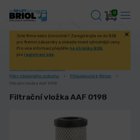
0
Jste firma nebo živnostník? Zaregistrujte se do B2B
pro firemní zákazníky a získejte hned výhodnější ceny.
Pro více informací přejděte
na stránku B2B
,
pro
registraci zde
.
Úvod
Stroje a příslušenství
Technika na stlačený vzduch
Filtry stlačeného vzduchu
Příslušenství k filtrům
Filtrační vložka AAF 0198
Filtrační vložka AAF 0198