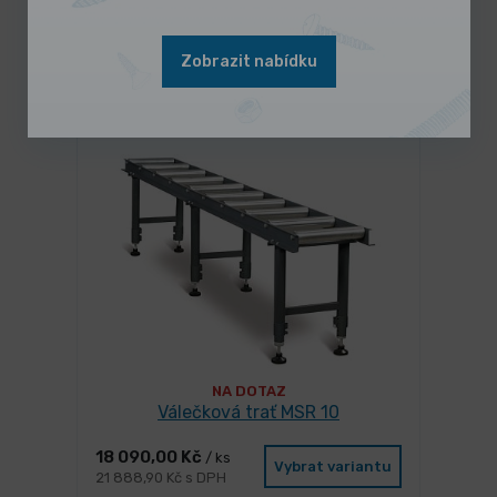
Zobrazit nabídku
Mohlo by se Vám líbit
NA DOTAZ
Válečková trať MSR 10
18 090,00 Kč
/ ks
Vybrat variantu
21 888,90 Kč s DPH