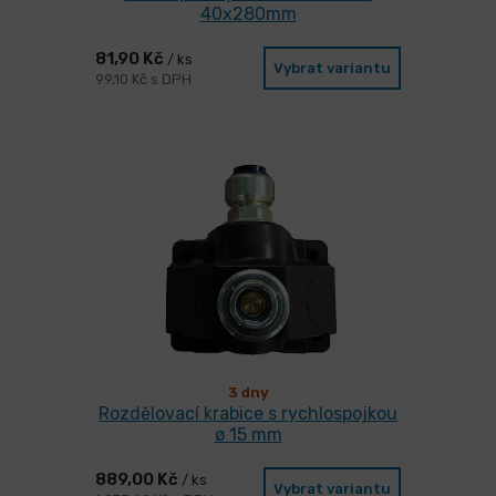
40x280mm
81,90 Kč
/ ks
Vybrat variantu
99,10 Kč s DPH
3 dny
Rozdělovací krabice s rychlospojkou
ø 15 mm
889,00 Kč
/ ks
Vybrat variantu