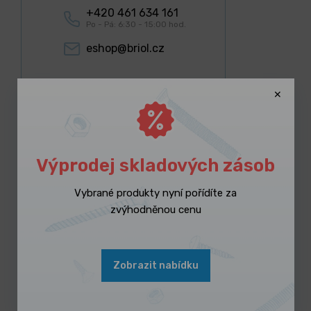
+420 461 634 161
Po - Pá: 6:30 - 15:00 hod.
eshop@briol.cz
Výprodej skladových zásob
Lidé k tomuto produktu nejčastěji
kupují
Vybrané produkty nyní pořídíte za
zvýhodněnou cenu
Zobrazit nabídku