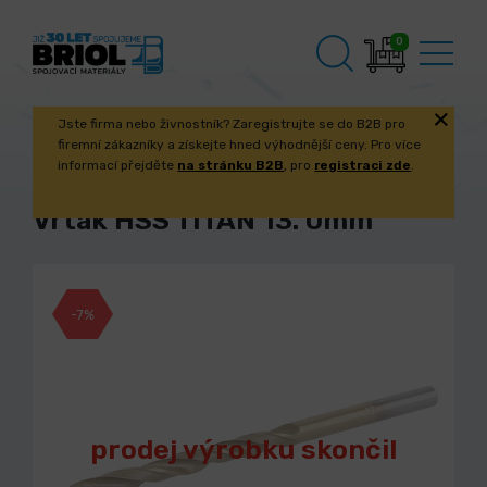
0
Jste firma nebo živnostník? Zaregistrujte se do B2B pro
firemní zákazníky a získejte hned výhodnější ceny. Pro více
informací přejděte
na stránku B2B
, pro
registraci zde
.
Vrták HSS TITAN 13. 0mm
-7%
prodej výrobku skončil