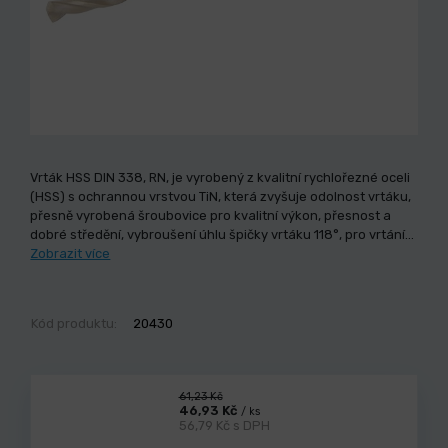
Vrták HSS DIN 338, RN, je vyrobený z kvalitní rychlořezné oceli
(HSS) s ochrannou vrstvou TiN, která zvyšuje odolnost vrtáku,
přesně vyrobená šroubovice pro kvalitní výkon, přesnost a
dobré středění, vybroušení úhlu špičky vrtáku 118°, pro vrtání…
Zobrazit více
Kód produktu:
20430
61,23 Kč
46,93 Kč
/ ks
56,79 Kč s DPH