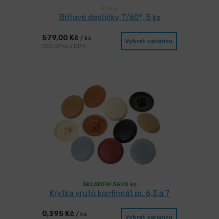
3 dny
Břitové destičky T/60°, 5 ks
579,00 Kč
/ ks
Vybrat variantu
700,59 Kč s DPH
SKLADEM 3620 ks
Krytka vrutů konfirmát pr. 6,3 a 7
0,395 Kč
/ ks
Vybrat variantu