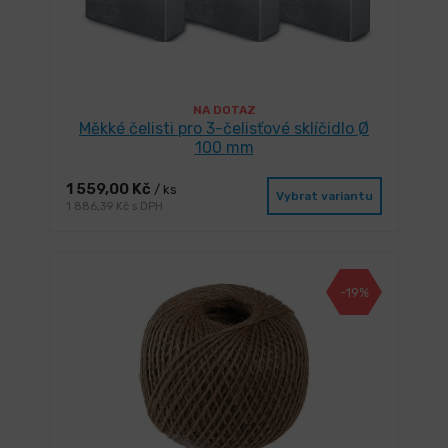
NA DOTAZ
Měkké čelisti pro 3-čelisťové sklíčidlo Ø
100 mm
1 559,00 Kč
/ ks
Vybrat variantu
1 886,39 Kč s DPH
-19%