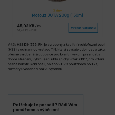
3 dny
Motouz JUTA 200g (150m)
45,02 Kč
/ ks
Vybrat variantu
54,47 Kč s DPH
Vrták HSS DIN 338, RN, je vyrobený z kvalitní rychlořezné oceli
(HSS) s ochrannou vrstvou TiN, která zvyšuje odolnost vrtáku,
přesně vyrobená šroubovice pro kvalitní výkon, přesnost a
dobré středění, vybroušení úhlu špičky vrtáku 118°, pro vrtání
běžné konstrukční oceli, baleno v PVC pouzdrech po 1 ks,
rozměry uvedené v názvu výrobku.
Potřebujete poradit? Rádi Vám
pomůžeme s výběrem!