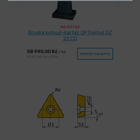
NA DOTAZ
Bruska kotouč-kartáč OPTIgrind GZ
25 CD
58 990,00 Kč
/ ks
Vybrat variantu
71 377,90 Kč s DPH