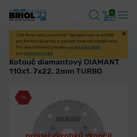
0
Jste firma nebo živnostník? Zaregistrujte se do B2B
pro firemní zákazníky a získejte hned výhodnější ceny.
Pro více informací přejděte
na stránku B2B
,
pro
registraci zde
.
Kotouč diamantový DIAMANT
110x1. 7x22. 2mm TURBO
-7%
prodej výrobku skončil