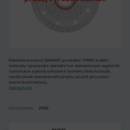
Diamantový kotouč DIAMANT, provedení: TURBO, kvalitní
materiály i zpracování, speciální tvar diamantových segmentů
i konstrukce a pevné uchycení k nosnému disku kotouče,
vysoký obsah diamantového prachu, použití: pro suché i
mokré řezání betonu,…
Zobrazit více
Kód produktu:
21130
56,14 Kč