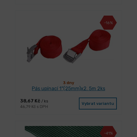
-16%
3 dny
Pás upínací 1"(25mm)x2. 5m 2ks
38,67 Kč
/ ks
Vybrat variantu
46,79 Kč s DPH
-41%