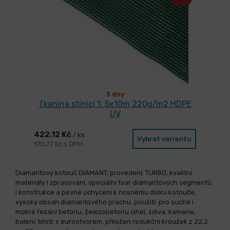
3 dny
Tkanina stínící 1. 5x10m 220g/m2 HDPE
UV
422,12 Kč
/ ks
Vybrat variantu
510,77 Kč s DPH
Diamantový kotouč DIAMANT, provedení: TURBO, kvalitní
materiály i zpracování, speciální tvar diamantových segmentů
i konstrukce a pevné uchycení k nosnému disku kotouče,
vysoký obsah diamantového prachu, použití: pro suché i
mokré řezání betonu, železobetonu cihel, zdiva, kamene,
balení: blistr s eurootvorem, přiložen redukční kroužek z 22,2