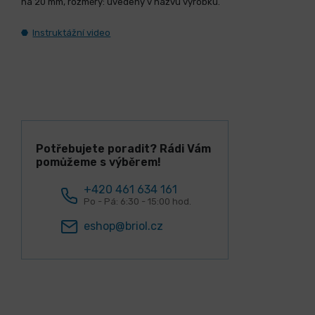
na 20 mm, rozměry: uvedeny v názvu výrobku.
Instruktážní video
Potřebujete poradit? Rádi Vám
pomůžeme s výběrem!
+420 461 634 161
Po - Pá: 6:30 - 15:00 hod.
eshop@briol.cz