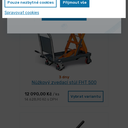
Pouze nezbytné cookies
Přijmout vše
Spravovat cookies
Zobrazit nabídku
-17%
3 dny
Nůžkový zvedací stůl FHT 500
12 090,00 Kč
/ ks
Vybrat variantu
14 628,90 Kč s DPH