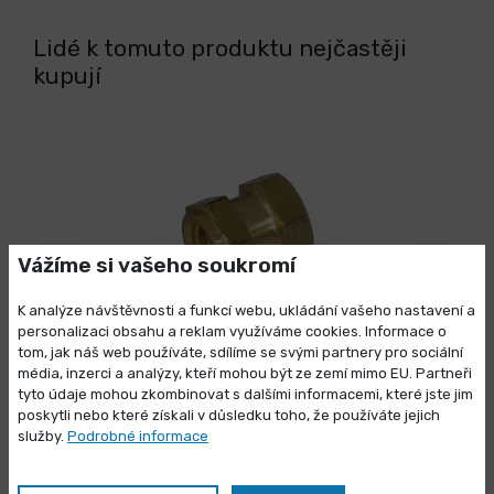
Lidé k tomuto produktu nejčastěji
kupují
Vážíme si vašeho soukromí
K analýze návštěvnosti a funkcí webu, ukládání vašeho nastavení a
personalizaci obsahu a reklam využíváme cookies. Informace o
tom, jak náš web používáte, sdílíme se svými partnery pro sociální
7 dnů
média, inzerci a analýzy, kteří mohou být ze zemí mimo EU. Partneři
Výprodej skladových zásob
Závitová vložka šestihranná BN
tyto údaje mohou zkombinovat s dalšími informacemi, které jste jim
1039 uzavřená dlouhá
poskytli nebo které získali v důsledku toho, že používáte jejich
Vybrané produkty nyní pořídíte za
služby.
Podrobné informace
14,270 Kč
zvýhodněnou cenu
/ ks
Vybrat variantu
17,267 Kč s DPH