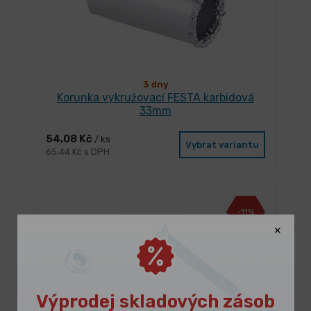
3 dny
Korunka vykružovací FESTA karbidová
33mm
54,08 Kč
/ ks
Vybrat variantu
65,44 Kč s DPH
-11%
Výprodej skladových zásob