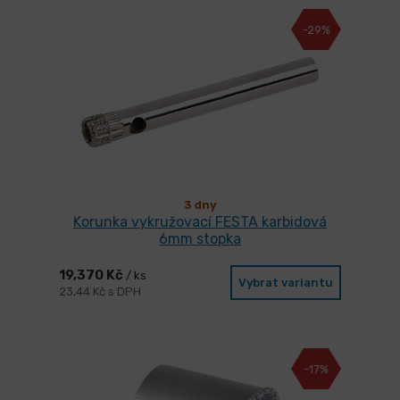
-29%
3 dny
Korunka vykružovací FESTA karbidová
6mm stopka
19,370 Kč
/ ks
Vybrat variantu
23,44 Kč s DPH
-17%