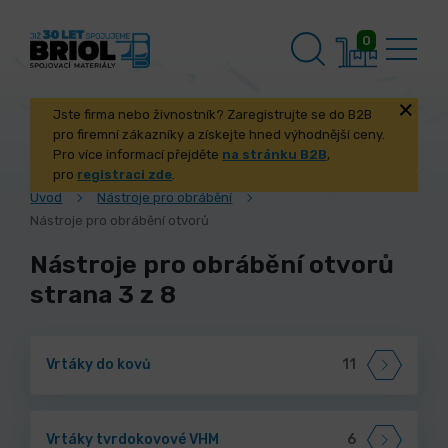
0
Jste firma nebo živnostník? Zaregistrujte se do B2B
pro firemní zákazníky a získejte hned výhodnější ceny.
Pro více informací přejděte
na stránku B2B
,
pro
registraci zde
.
Úvod
Nástroje pro obrábění
Nástroje pro obrábění otvorů
Nástroje pro obrábění otvorů
strana 3 z 8
Vrtáky do kovů
11
Vrtáky tvrdokovové VHM
6