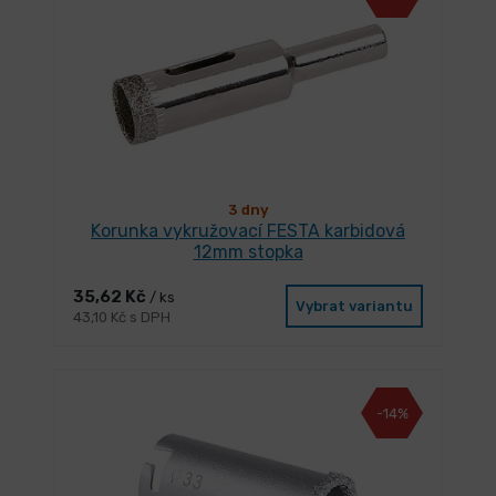
3 dny
Korunka vykružovací FESTA karbidová
12mm stopka
35,62 Kč
/ ks
Vybrat variantu
43,10 Kč s DPH
-14%