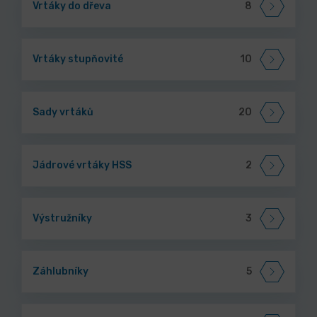
Vrtáky do dřeva
8
Vrtáky stupňovité
10
Sady vrtáků
20
Jádrové vrtáky HSS
2
Výstružníky
3
Záhlubníky
5