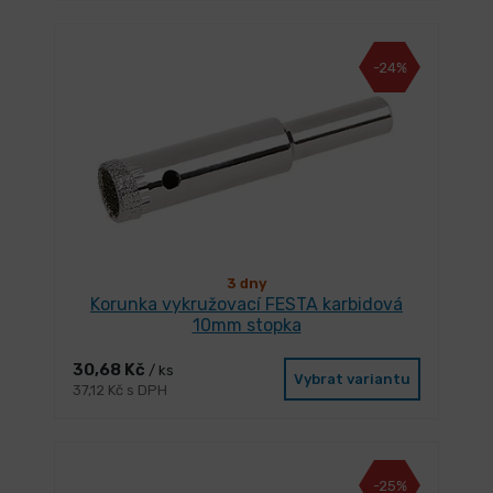
-24%
3 dny
Korunka vykružovací FESTA karbidová
10mm stopka
30,68 Kč
/ ks
Vybrat variantu
37,12 Kč s DPH
-25%