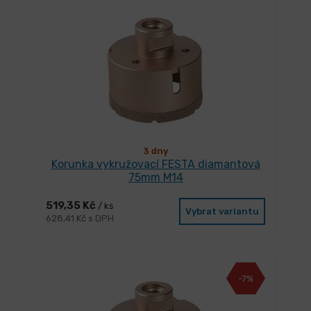
3 dny
Korunka vykružovací FESTA diamantová
75mm M14
519,35 Kč
/ ks
Vybrat variantu
628,41 Kč s DPH
-7%