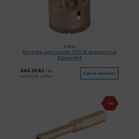
3 dny
Korunka vykružovací FESTA diamantová
83mm M14
545,35 Kč
/ ks
Vybrat variantu
659,87 Kč s DPH
-1%