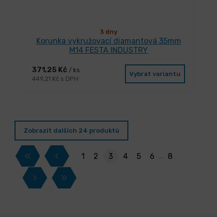
3 dny
Korunka vykružovací diamantová 35mm
M14 FESTA INDUSTRY
371,25 Kč
/ ks
Vybrat variantu
449,21 Kč s DPH
Zobrazit dalších 24 produktů
1
2
3
4
5
6
8
…