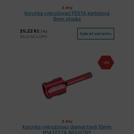
3 dny
Korunka vykružovací FESTA karbidová
8mm stopka
25,22 Kč
/ ks
Vybrat variantu
30,52 Kč s DPH
-4%
3 dny
Korunka vykružovací diamantová 10mm
M14 FESTA INDUSTRY