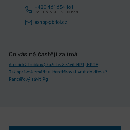
+420 461 634 161
Po - Pá: 6:30 - 15:00 hod.
eshop@briol.cz
Co vás nějčastěji zajímá
Americký trubkový kuželový závit NPT, NPTF
Jak správně změřit a identifikovat vrut do dřeva?
Pancéřový závit Pg