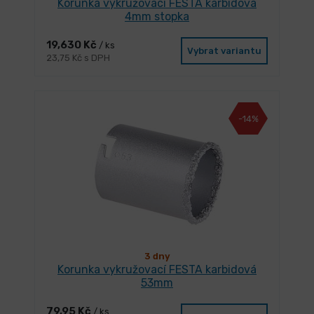
Korunka vykružovací FESTA karbidová
4mm stopka
19,630 Kč
/ ks
Vybrat variantu
23,75 Kč s DPH
-14%
3 dny
Korunka vykružovací FESTA karbidová
53mm
79,95 Kč
/ ks