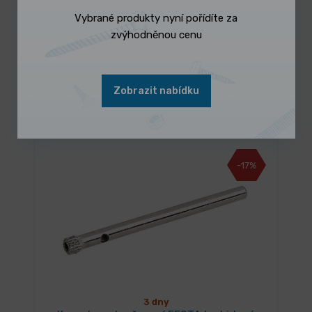
Vybrané produkty nyní pořídíte za
zvýhodněnou cenu
3 dny
Korunka vykružovací FESTA karbidová
43mm
Zobrazit nabídku
58,24 Kč
/ ks
Vybrat variantu
70,47 Kč s DPH
-17%
3 dny