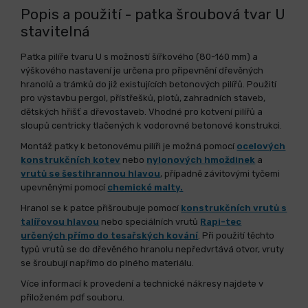
Popis a použití - patka šroubová tvar U
stavitelná
Patka pilíře tvaru U s možností šířkového (80-160 mm) a
výškového nastavení je určena pro připevnění dřevěných
hranolů a trámků do již existujících betonových pilířů. Použití
pro výstavbu pergol, přístřešků, plotů, zahradních staveb,
dětských hřišť a dřevostaveb. Vhodné pro kotvení pilířů a
sloupů centricky tlačených k vodorovné betonové konstrukci.
Montáž patky k betonovému pilíři je možná pomocí
ocelových
konstrukčních kotev
nebo
nylonových hmoždinek
a
vrutů se šestihrannou hlavou
, případně závitovými tyčemi
upevněnými
pomocí
chemické malty.
Hranol se k patce přišroubuje pomocí
konstrukčních vrutů s
talířovou hlavou
nebo speciálních vrutů
Rapi-tec
určených přímo do tesařských kování
. Při použití těchto
typů vrutů se do dřevěného hranolu nepředvrtává otvor, vruty
se šroubují napřímo do plného materiálu.
Více informací k provedení a technické nákresy najdete v
přiloženém pdf souboru.