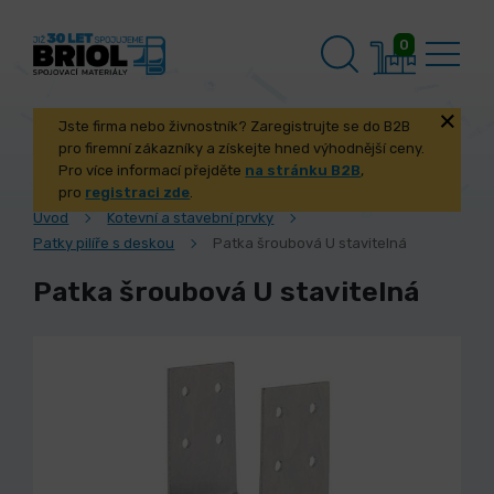
0
Jste firma nebo živnostník? Zaregistrujte se do B2B
pro firemní zákazníky a získejte hned výhodnější ceny.
Pro více informací přejděte
na stránku B2B
,
pro
registraci zde
.
Úvod
Kotevní a stavební prvky
Patky pilíře s deskou
Patka šroubová U stavitelná
Patka šroubová U stavitelná