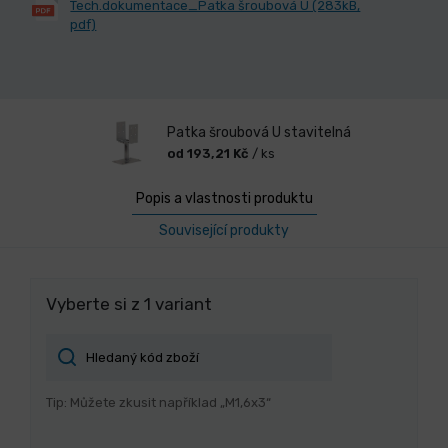
Tech.dokumentace_Patka šroubová U (283kB,
pdf)
Patka šroubová U stavitelná
od 193,21 Kč
/ ks
Popis a vlastnosti produktu
Související produkty
Vyberte si z 1 variant
Tip: Můžete zkusit například „M1,6x3“