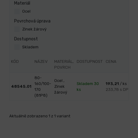
Materiál
Ocel
Povrchová úprava
Zinek žárový
Dostupnost
Skladem
KÓD
NÁZEV
MATERIÁL,
DOSTUPNOST
CENA
POVRCH
80-
Ocel ,
160/100-
Skladem 30
193,21
/ ks
48545.01
Zinek
170
ks
233,78 s DPH
žárový
(81P8)
Aktuálně zobrazeno 1 z 1 variant