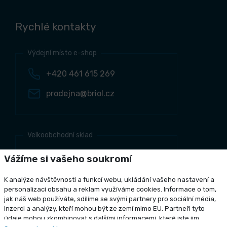
Rychlé kontakty
Výdejní místo e-shop
+420 461 615 269
prodejna@briol.cz
Velkoobchodní sklad
+420 461 634 161
Vážíme si vašeho soukromí
+420 461 634 381
K analýze návštěvnosti a funkcí webu, ukládání vašeho nastavení a
odbyt@briol.cz
personalizaci obsahu a reklam využíváme cookies. Informace o tom,
jak náš web používáte, sdílíme se svými partnery pro sociální média,
inzerci a analýzy, kteří mohou být ze zemí mimo EU. Partneři tyto
údaje mohou zkombinovat s dalšími informacemi, které jste jim