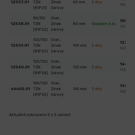
12537.01
TZN
Zinek
60
mm
3 dny
119,03 
(81P21)
žárový
80/80
Ocel ,
100,46
12538.01
TZN
Zinek
80
mm
Skladem 6 ks
121,56 
(81P22)
žárový
100/100
Ocel ,
122,08
12539.01
TZN
Zinek
100
mm
3 dny
147,72 
(81P23)
žárový
120/120
Ocel ,
144,75
12540.01
TZN
Zinek
120
mm
3 dny
175,15 
(81P24)
žárový
140/120
Ocel ,
139,20
66600.01
TZN
Zinek
140
mm
3 dny
168,43 
(81P25)
žárový
Aktuálně zobrazeno 5 z 5 variant