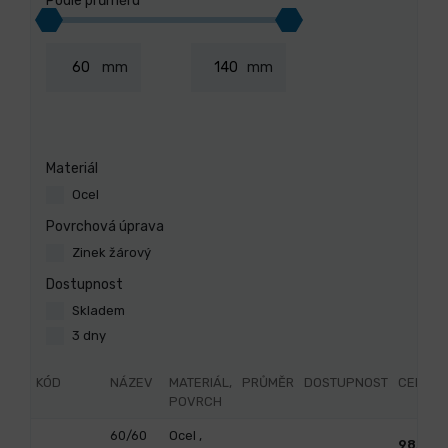
Podle průměru
mm
mm
Materiál
Ocel
Povrchová úprava
Zinek žárový
Dostupnost
Skladem
3 dny
KÓD
NÁZEV
MATERIÁL,
PRŮMĚR
DOSTUPNOST
CENA
POVRCH
60/60
Ocel ,
98,37
/