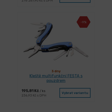
278 287,90 Kč s DPH
-9%
3 dny
Kleště multifunkční FESTA s
pouzdrem
195,81 Kč
/ ks
Vybrat variantu
236,93 Kč s DPH