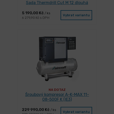
Sada Thermdrill Cut M 12 dlouhá
5 190,00 Kč
/ ks
Vybrat variantu
6 279,90 Kč s DPH
NA DOTAZ
Šroubový kompresor A-K-MAX 11-
08-500F K (IE3)
229 990,00 Kč
/ ks
Vybrat variantu