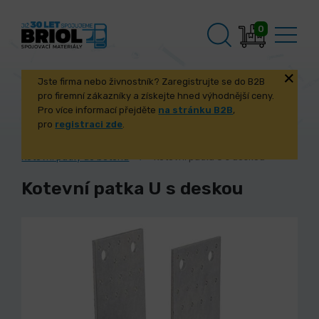
0
Jste firma nebo živnostník? Zaregistrujte se do B2B
pro firemní zákazníky a získejte hned výhodnější ceny.
Pro více informací přejděte
na stránku B2B
,
pro
registraci zde
.
Úvod
Kotevní a stavební prvky
Kotevní patky do betonu
Kotevní patka U s deskou
Kotevní patka U s deskou