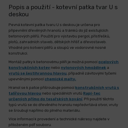
Popis a použití - kotevní patka tvar U s
deskou
Pevná kotevní patka tvaru U s deskou je určena pro
připevnění dřevěných hranolů a trámků do již existujících
betonových pilířů. Použití pro výstavbu pergol, přístřešků,
plotů, zahradních staveb, dětských hřišť a dřevostaveb.
Vhodné pro kotvení pilířů a sloupů ve vodorovné nosné
konstrukci.
Montáž patky k betonovému pilíři je možná pomocí
ocelových
konstrukčních kotev
nebo
nylonových hmoždinek
a
vrutů se šestihrannou hlavou
, případně závitovými tyčemi
upevněnými
pomocí
chemické malty.
Hranol se k patce přišroubuje pomocí
konstrukčních vrutů s
talířovou hlavou
nebo speciálních vrutů
Rapi-tec
určených přímo do tesařských kování
. Při použití těchto
typů vrutů se do dřevěného hranolu nepředvrtává otvor, vruty
se šroubují napřímo do plného materiálu.
Více informací k provedení a technické nákresy najdete v
přiloženém pdf souboru.