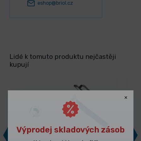
eshop@briol.cz
Lidé k tomuto produktu nejčastěji
kupují
Výprodej skladových zásob